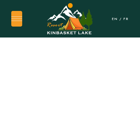
EN
/
FR